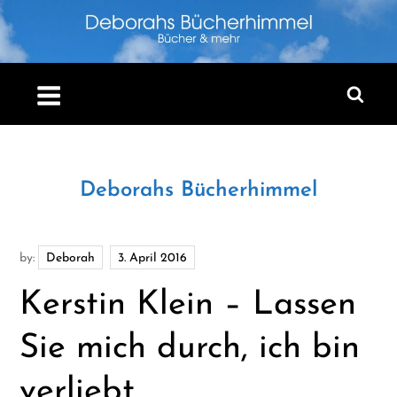
Skip
to
content
Deborahs Bücherhimmel
by:
Deborah
Kerstin Klein – Lassen
Sie mich durch, ich bin
verliebt