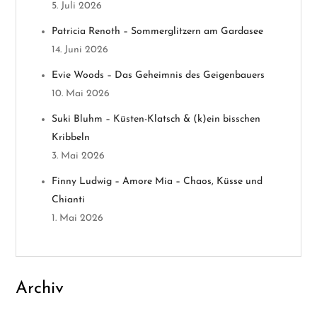
v
5. Juli 2026
Patricia Renoth – Sommerglitzern am Gardasee
i
14. Juni 2026
g
Evie Woods – Das Geheimnis des Geigenbauers
10. Mai 2026
a
Suki Bluhm – Küsten-Klatsch & (k)ein bisschen
t
Kribbeln
3. Mai 2026
i
Finny Ludwig – Amore Mia – Chaos, Küsse und
o
Chianti
1. Mai 2026
n
Archiv