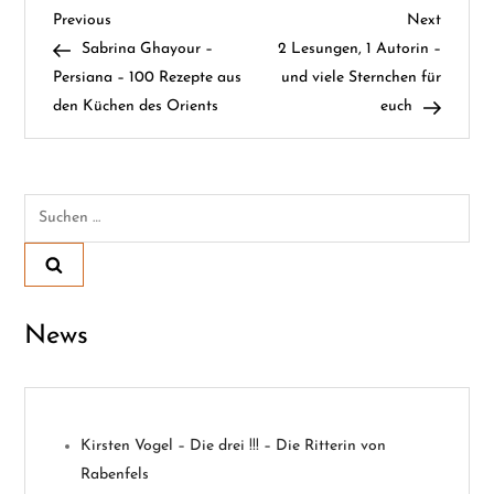
B
Previous
Next
Previous
Next
Post
Post
Sabrina Ghayour –
2 Lesungen, 1 Autorin –
e
Persiana – 100 Rezepte aus
und viele Sternchen für
den Küchen des Orients
euch
i
t
Suchen
r
nach:
a
g
News
s
n
Kirsten Vogel – Die drei !!! – Die Ritterin von
a
Rabenfels