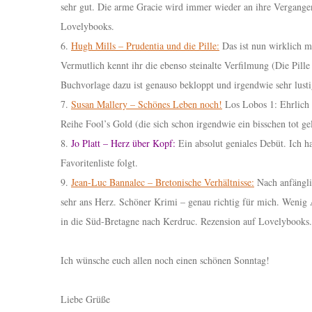
sehr gut. Die arme Gracie wird immer wieder an ihre Vergangenh
Lovelybooks.
6.
Hugh Mills – Prudentia und die Pille:
Das ist nun wirklich m
Vermutlich kennt ihr die ebenso steinalte Verfilmung (Die Pil
Buchvorlage dazu ist genauso bekloppt und irgendwie sehr lust
7.
Susan Mallery – Schönes Leben noch!
Los Lobos 1: Ehrlich g
Reihe Fool’s Gold (die sich schon irgendwie ein bisschen tot g
8.
Jo Platt – Herz über Kopf:
Ein absolut geniales Debüt. Ich h
Favoritenliste folgt.
9.
Jean-Luc Bannalec – Bretonische Verhältnisse:
Nach anfängli
sehr ans Herz. Schöner Krimi – genau richtig für mich. Wenig 
in die Süd-Bretagne nach Kerdruc. Rezension auf Lovelybooks.
Ich wünsche euch allen noch einen schönen Sonntag!
Liebe Grüße