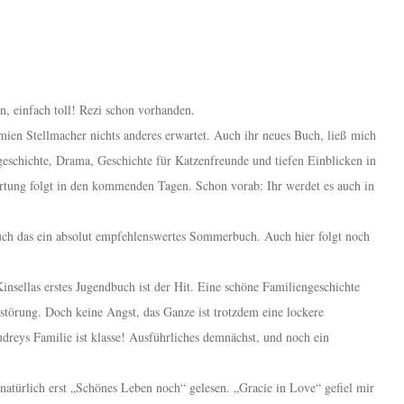
 einfach toll! Rezi schon vorhanden.
ien Stellmacher nichts anderes erwartet. Auch ihr neues Buch, ließ mich
eschichte, Drama, Geschichte für Katzenfreunde und tiefen Einblicken in
rtung folgt in den kommenden Tagen. Schon vorab: Ihr werdet es auch in
h das ein absolut empfehlenswertes Sommerbuch. Auch hier folgt noch
nsellas erstes Jugendbuch ist der Hit. Eine schöne Familiengeschichte
störung. Doch keine Angst, das Ganze ist trotzdem eine lockere
udreys Familie ist klasse! Ausführliches demnächst, und noch ein
natürlich erst „Schönes Leben noch“ gelesen. „Gracie in Love“ gefiel mir