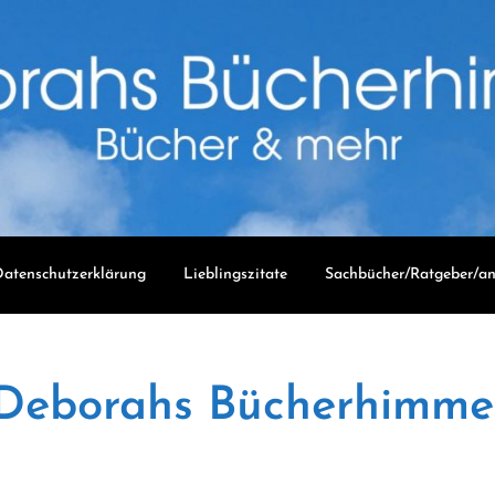
atenschutzerklärung
Lieblingszitate
Sachbücher/Ratgeber/an
Deborahs Bücherhimme