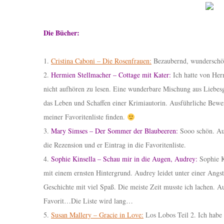
Die Bücher:
1.
Cristina Caboni – Die Rosenfrauen:
Bezaubernd, wunderschön,
2.
Hermien Stellmacher – Cottage mit Kater:
Ich hatte von Herm
nicht aufhören zu lesen. Eine wunderbare Mischung aus Liebesg
das Leben und Schaffen einer Krimiautorin. Ausführliche Bewe
meiner Favoritenliste finden.
3.
Mary Simses – Der Sommer der Blaubeeren:
Sooo schön. Auc
die Rezension und er Eintrag in die Favoritenliste.
4.
Sophie Kinsella – Schau mir in die Augen, Audrey:
Sophie Ki
mit einem ernsten Hintergrund. Audrey leidet unter einer Angst
Geschichte mit viel Spaß. Die meiste Zeit musste ich lachen. A
Favorit…Die Liste wird lang…
5.
Susan Mallery – Gracie in Love:
Los Lobos Teil 2. Ich habe 