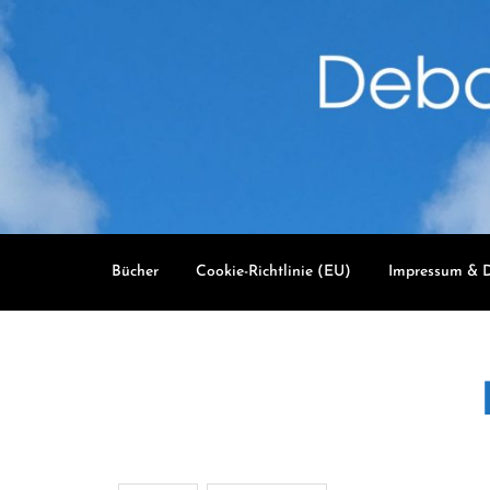
Skip
to
content
Bücher
Cookie-Richtlinie (EU)
Impressum & D