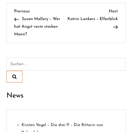
B
Previous
Next
Previous
Next
Post
Post
Susan Mallery – Wer
Katrin Lankers – Elfenblick
e
hat Angst vorm starken
Mann?
i
t
Suchen
r
nach:
a
g
News
s
n
Kirsten Vogel – Die drei !!! – Die Ritterin von
a