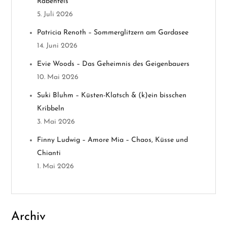
Rabenfels
v
5. Juli 2026
Patricia Renoth – Sommerglitzern am Gardasee
i
14. Juni 2026
g
Evie Woods – Das Geheimnis des Geigenbauers
10. Mai 2026
a
Suki Bluhm – Küsten-Klatsch & (k)ein bisschen
t
Kribbeln
3. Mai 2026
i
Finny Ludwig – Amore Mia – Chaos, Küsse und
o
Chianti
1. Mai 2026
n
Archiv