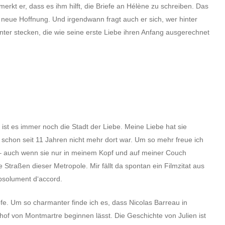
erkt er, dass es ihm hilft, die Briefe an Hélène zu schreiben. Das
neue Hoffnung. Und irgendwann fragt auch er sich, wer hinter
nter stecken, die wie seine erste Liebe ihren Anfang ausgerechnet
ch ist es immer noch die Stadt der Liebe. Meine Liebe hat sie
h schon seit 11 Jahren nicht mehr dort war. Um so mehr freue ich
t – auch wenn sie nur in meinem Kopf und auf meiner Couch
e Straßen dieser Metropole. Mir fällt da spontan ein Filmzitat aus
absolument d‘accord.
e. Um so charmanter finde ich es, dass Nicolas Barreau in
of von Montmartre beginnen lässt. Die Geschichte von Julien ist