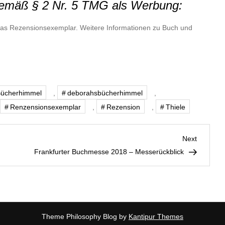
gemäß § 2 Nr. 5 TMG als Werbung:
 das Rezensionsexemplar. Weitere Informationen zu Buch und
Bücherhimmel
,
deborahsbücherhimmel
,
Renzensionsexemplar
,
Rezension
,
Thiele
Next
Next
Post
Frankfurter Buchmesse 2018 – Messerückblick
Theme Philosophy Blog by
Kantipur Themes