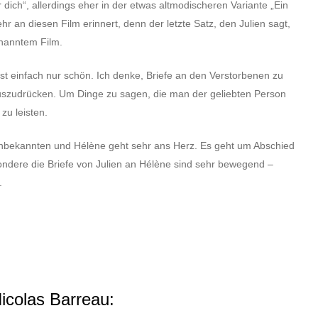
ür dich“, allerdings eher in der etwas altmodischeren Variante „Ein
hr an diesen Film erinnert, denn der letzte Satz, den Julien sagt,
enanntem Film.
t einfach nur schön. Ich denke, Briefe an den Verstorbenen zu
auszudrücken. Um Dinge zu sagen, die man der geliebten Person
zu leisten.
 Unbekannten und Hélène geht sehr ans Herz. Es geht um Abschied
ndere die Briefe von Julien an Hélène sind sehr bewegend –
.
icolas Barreau: