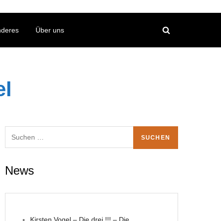
nderes
Über uns
el
Suchen
nach:
News
Kirsten Vogel – Die drei !!! – Die