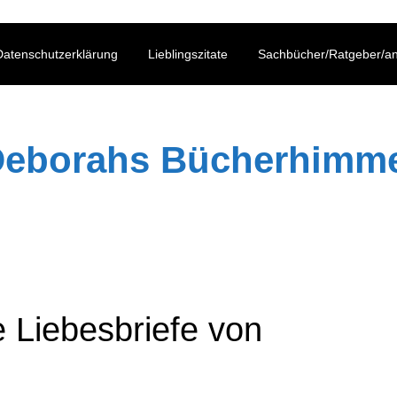
atenschutzerklärung
Lieblingszitate
Sachbücher/Ratgeber/a
eborahs Bücherhimm
e Liebesbriefe von