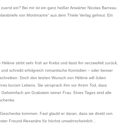
zuerst ein? Bei mir ist ein ganz heißer Anwärter Nicolas Barreau.
ebesbriefe von Montmartre“ aus dem Thiele Verlag gefreut. Ein
 Hélène stirbt sehr früh an Krebs und lässt ihn verzweifelt zurück,
tor und schreibt erfolgreich romantische Komödien – oder besser
 schreiben. Doch den letzten Wunsch von Hélène will Julien
r ihres kurzen Lebens. Sie versprach ihm vor ihrem Tod, dass
ein Geheimfach am Grabstein seiner Frau. Eines Tages sind alle
eschenke.
n Geschenke kommen. Fast glaubt er daran, dass sie direkt von
ester Freund Alexandre für höchst unwahrscheinlich…