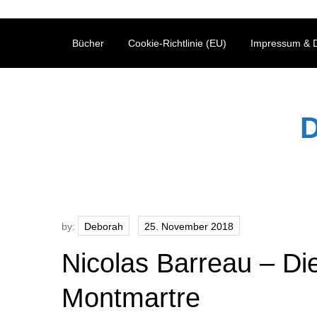
Skip
to
Bücher
Cookie-Richtlinie (EU)
Impressum & D
content
D
by:
Deborah
Nicolas Barreau – Di
Montmartre