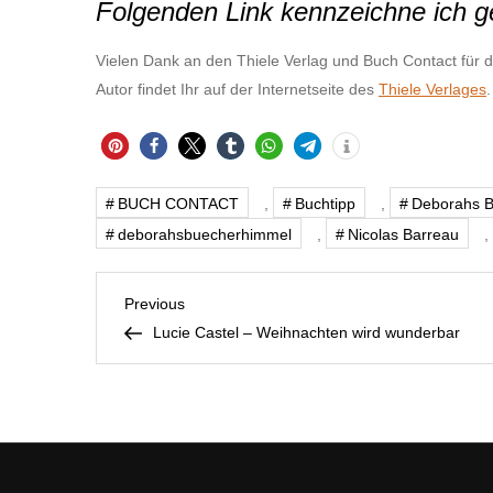
Folgenden Link kennzeichne ich 
Vielen Dank an den Thiele Verlag und Buch Contact für
Autor findet Ihr auf der Internetseite des
Thiele Verlages
.
BUCH CONTACT
,
Buchtipp
,
Deborahs 
deborahsbuecherhimmel
,
Nicolas Barreau
,
B
Previous
Previous
Post
Lucie Castel – Weihnachten wird wunderbar
e
i
t