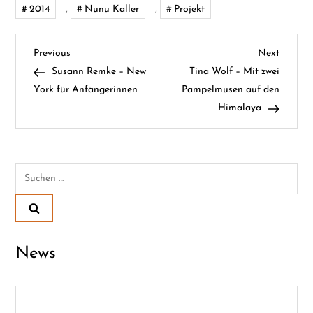
2014
,
Nunu Kaller
,
Projekt
B
Previous
Next
Previous
Next
Post
Post
Susann Remke – New
Tina Wolf – Mit zwei
e
York für Anfängerinnen
Pampelmusen auf den
Himalaya
i
t
Suchen
r
nach:
a
g
News
s
n