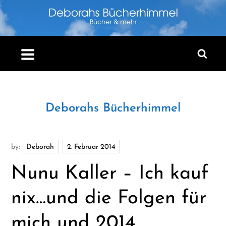
Skip
to
content
Deborahs Bücherhimmel
by:
Deborah
Nunu Kaller – Ich kauf
nix…und die Folgen für
mich und 2014