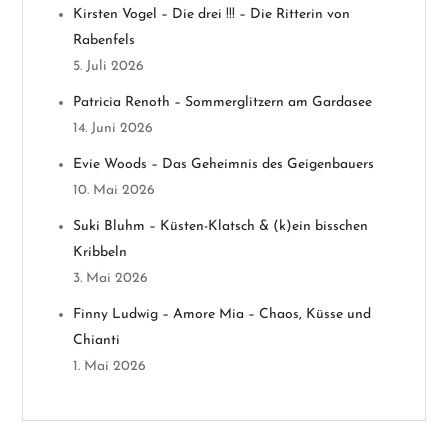
Kirsten Vogel – Die drei !!! – Die Ritterin von
a
Rabenfels
v
5. Juli 2026
Patricia Renoth – Sommerglitzern am Gardasee
i
14. Juni 2026
g
Evie Woods – Das Geheimnis des Geigenbauers
10. Mai 2026
a
Suki Bluhm – Küsten-Klatsch & (k)ein bisschen
t
Kribbeln
3. Mai 2026
i
Finny Ludwig – Amore Mia – Chaos, Küsse und
o
Chianti
1. Mai 2026
n