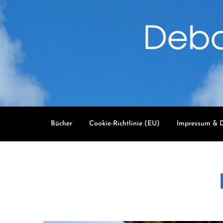
Skip
to
content
Bücher
Cookie-Richtlinie (EU)
Impressum & D