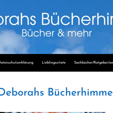
atenschutzerklärung
Lieblingszitate
Sachbücher/Ratgeber/an
Deborahs Bücherhimme