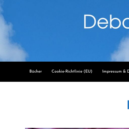
Skip
to
content
Bücher
Cookie-Richtlinie (EU)
Impressum & D