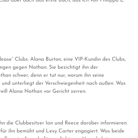
 Club aber auch das erste Buch, das ich von Philippa L.
ease“ Clubs. Alana Burton, eine VIP-Kundin des Clubs,
ngen gegen Nathan. Sie bezichtigt ihn der
than schwer, denn er tut nur, worum ihn seine
art und unterliegt der Verschwiegenheit nach außen. Was
will Alana Nathan vor Gericht zerren.
hn die Clubbesitzer Ian und Reece darüber informieren.
 für ihn bemüht und Lexy Carter engagiert. Was beide