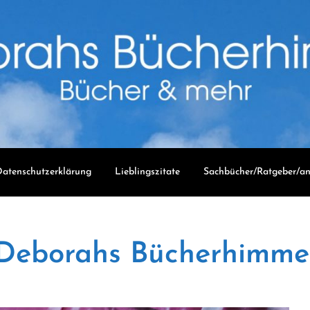
atenschutzerklärung
Lieblingszitate
Sachbücher/Ratgeber/an
Deborahs Bücherhimme