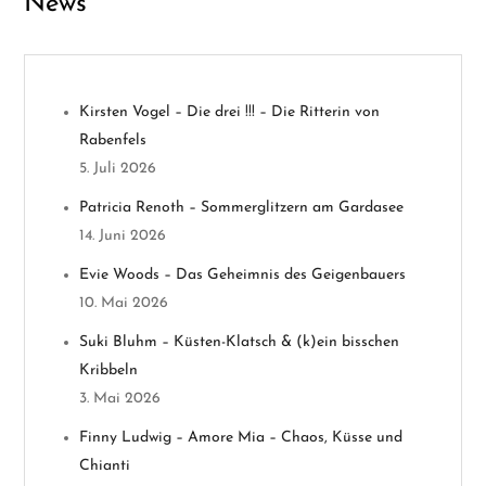
News
s
n
Kirsten Vogel – Die drei !!! – Die Ritterin von
a
Rabenfels
v
5. Juli 2026
Patricia Renoth – Sommerglitzern am Gardasee
i
14. Juni 2026
g
Evie Woods – Das Geheimnis des Geigenbauers
10. Mai 2026
a
Suki Bluhm – Küsten-Klatsch & (k)ein bisschen
t
Kribbeln
3. Mai 2026
i
Finny Ludwig – Amore Mia – Chaos, Küsse und
o
Chianti