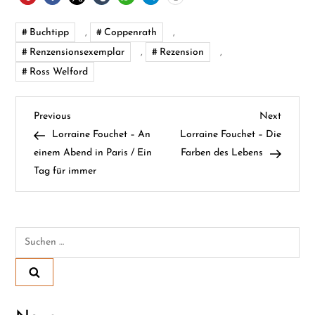
Buchtipp
,
Coppenrath
,
Renzensionsexemplar
,
Rezension
,
Ross Welford
B
Previous
Next
Previous
Next
Post
Post
Lorraine Fouchet – An
Lorraine Fouchet – Die
e
einem Abend in Paris / Ein
Farben des Lebens
Tag für immer
i
t
Suchen
r
nach:
a
g