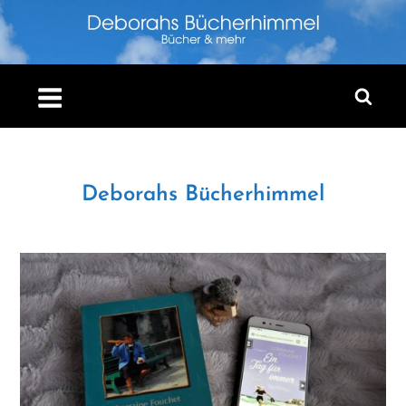
Skip
to
content
Deborahs Bücherhimmel