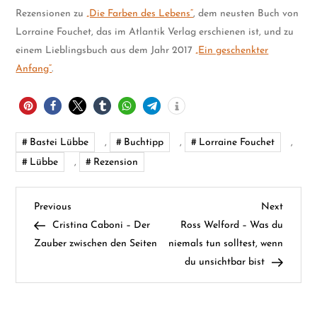
Rezensionen zu
„Die Farben des Lebens“
, dem neusten Buch von
Lorraine Fouchet, das im Atlantik Verlag erschienen ist, und zu
einem Lieblingsbuch aus dem Jahr 2017
„Ein geschenkter
Anfang“
.
Bastei Lübbe
,
Buchtipp
,
Lorraine Fouchet
,
Lübbe
,
Rezension
B
Previous
Next
Previous
Next
Post
Post
Cristina Caboni – Der
Ross Welford – Was du
e
Zauber zwischen den Seiten
niemals tun solltest, wenn
du unsichtbar bist
i
t