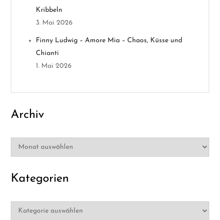
t
Kribbeln
3. Mai 2026
i
Finny Ludwig – Amore Mia – Chaos, Küsse und
o
Chianti
1. Mai 2026
n
Archiv
Archiv
Kategorien
Kategorien