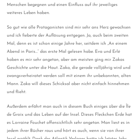
Menschen begegnen und einen Einfluss auf ihr jeweiliges
weiteres Leben haben.
So gut wie alle Protagonisten sind mir sehr ans Herz gewachsen
und ich fieberte der Auflösung entgegen. Ja, auch beim zweiten
Mal, denn es ist schon einige Jahre her, seitdem ich „An einem
Abend in Paris…“ das erste Mal gelesen habe. Eva und Erlé
haben es mir sehr angetan, aber am meisten ging mir Zakas
Geschichte unter die Haut. Zaka, die gerade volljährig wird und
zwangsverheiratet werden soll mit einem ihr unbekannten, alten
Mann. Zaka will dieses Schicksal aber nicht einfach hinnehmen
und flieht.
Außerdem erfährt man auch in diesem Buch einiges über die Île
de Groix und das Leben auf der Insel. Dieses Fleckchen Erde hat
es Lorraine Fouchet offensichtlich sehr angetan. Man liest es in
jedem ihrer Bücher raus und hört es auch, wenn sie von ihrer
Insel erzählt. Dank des Atlantik Verlages hatte ich letztes Jahr