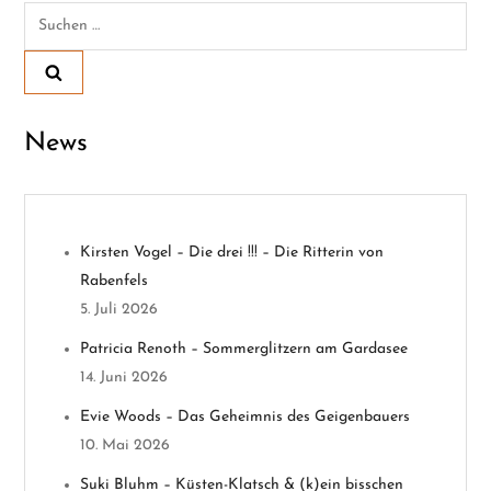
Suchen
r
nach:
a
g
News
s
n
Kirsten Vogel – Die drei !!! – Die Ritterin von
a
Rabenfels
v
5. Juli 2026
Patricia Renoth – Sommerglitzern am Gardasee
i
14. Juni 2026
g
Evie Woods – Das Geheimnis des Geigenbauers
10. Mai 2026
a
Suki Bluhm – Küsten-Klatsch & (k)ein bisschen