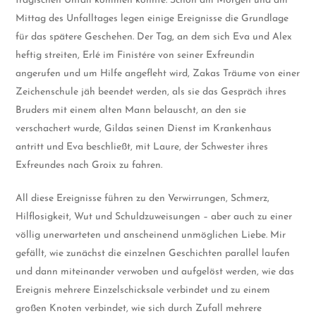
tragischen Unfall kommen konnte. Schon am Morgen und am
Mittag des Unfalltages legen einige Ereignisse die Grundlage
für das spätere Geschehen. Der Tag, an dem sich Eva und Alex
heftig streiten, Erlé im Finistére von seiner Exfreundin
angerufen und um Hilfe angefleht wird, Zakas Träume von einer
Zeichenschule jäh beendet werden, als sie das Gespräch ihres
Bruders mit einem alten Mann belauscht, an den sie
verschachert wurde, Gildas seinen Dienst im Krankenhaus
antritt und Eva beschließt, mit Laure, der Schwester ihres
Exfreundes nach Groix zu fahren.
All diese Ereignisse führen zu den Verwirrungen, Schmerz,
Hilflosigkeit, Wut und Schuldzuweisungen – aber auch zu einer
völlig unerwarteten und anscheinend unmöglichen Liebe. Mir
gefällt, wie zunächst die einzelnen Geschichten parallel laufen
und dann miteinander verwoben und aufgelöst werden, wie das
Ereignis mehrere Einzelschicksale verbindet und zu einem
großen Knoten verbindet, wie sich durch Zufall mehrere