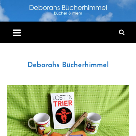
Skip
to
content
Deborahs Bücherhimmel