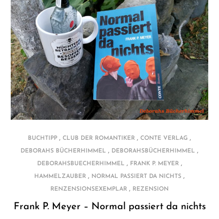
,
,
,
BUCHTIPP
CLUB DER ROMANTIKER
CONTE VERLAG
,
,
DEBORAHS BÜCHERHIMMEL
DEBORAHSBÜCHERHIMMEL
,
,
DEBORAHSBUECHERHIMMEL
FRANK P. MEYER
,
,
HAMMELZAUBER
NORMAL PASSIERT DA NICHTS
,
RENZENSIONSEXEMPLAR
REZENSION
Frank P. Meyer – Normal passiert da nichts