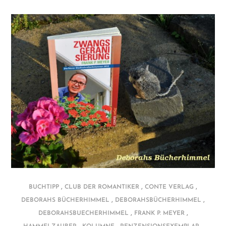
,
,
,
BUCHTIPP
CLUB DER ROMANTIKER
CONTE VERLAG
,
,
DEBORAHS BÜCHERHIMMEL
DEBORAHSBÜCHERHIMMEL
,
,
DEBORAHSBUECHERHIMMEL
FRANK P. MEYER