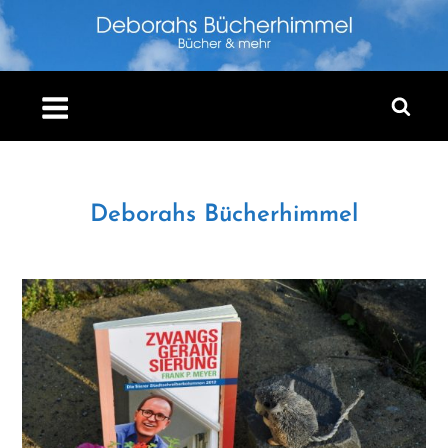
Skip
to
content
Deborahs Bücherhimmel