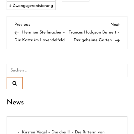
Zwangsgeranisierung
B
Previous
Next
Previous
Next
Post
Post
Hermien Stellmacher –
Frances Hodgson Burnett –
e
Die Katze im Lavendelfeld
Der geheime Garten
i
t
Suchen
nach:
r
a
News
g
s
n
Kirsten Vogel – Die drei !!! – Die Ritterin von