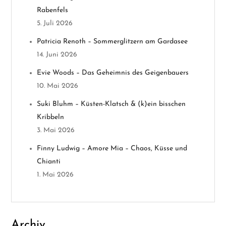
Rabenfels
a
5. Juli 2026
v
Patricia Renoth – Sommerglitzern am Gardasee
14. Juni 2026
i
Evie Woods – Das Geheimnis des Geigenbauers
g
10. Mai 2026
a
Suki Bluhm – Küsten-Klatsch & (k)ein bisschen
Kribbeln
t
3. Mai 2026
i
Finny Ludwig – Amore Mia – Chaos, Küsse und
Chianti
o
1. Mai 2026
n
Archiv