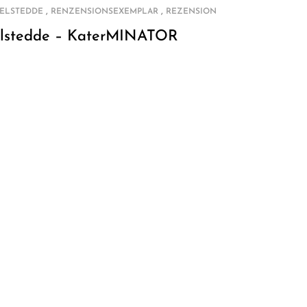
,
,
IELSTEDDE
RENZENSIONSEXEMPLAR
REZENSION
ielstedde – KaterMINATOR