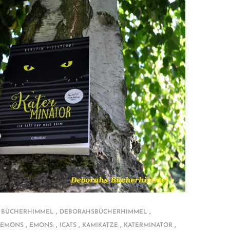
,
,
 BÜCHERHIMMEL
DEBORAHSBÜCHERHIMMEL
,
,
,
,
,
EMONS
EMONS:
ICATS
KAMIKATZE
KATERMINATOR