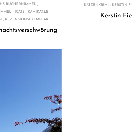
,
HS BÜCHERHIMMEL
,
KATZENKRIMI
KERSTIN F
,
,
,
IMMEL
ICATS
KAMIKATZE
Kerstin F
,
N
REZENSIONSEXEMPLAR
nachtsverschwörung