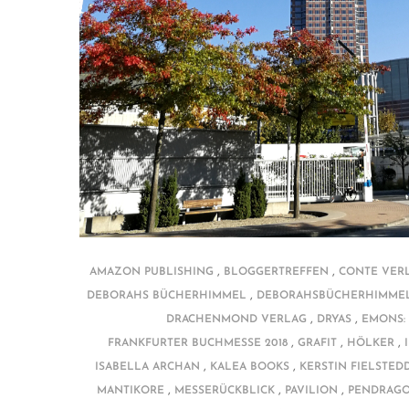
,
,
AMAZON PUBLISHING
BLOGGERTREFFEN
CONTE VER
,
DEBORAHS BÜCHERHIMMEL
DEBORAHSBÜCHERHIMME
,
,
DRACHENMOND VERLAG
DRYAS
EMONS:
,
,
,
FRANKFURTER BUCHMESSE 2018
GRAFIT
HÖLKER
,
,
ISABELLA ARCHAN
KALEA BOOKS
KERSTIN FIELSTED
,
,
,
MANTIKORE
MESSERÜCKBLICK
PAVILION
PENDRAGO