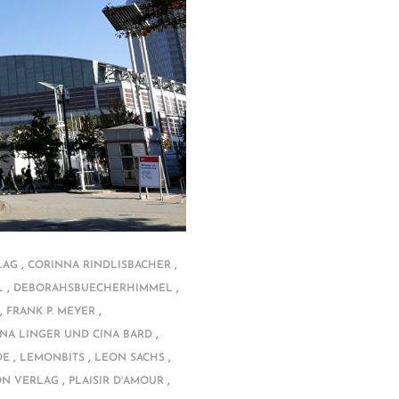
,
,
LAG
CORINNA RINDLISBACHER
,
,
L
DEBORAHSBUECHERHIMMEL
,
,
FRANK P. MEYER
,
INA LINGER UND CINA BARD
,
,
,
DE
LEMONBITS
LEON SACHS
,
,
N VERLAG
PLAISIR D'AMOUR