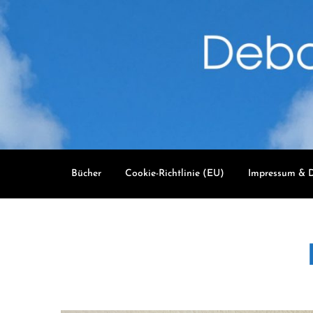
Skip
to
content
Bücher
Cookie-Richtlinie (EU)
Impressum & D