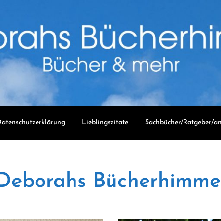
atenschutzerklärung
Lieblingszitate
Sachbücher/Ratgeber/an
Deborahs Bücherhimme