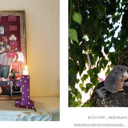
,
BUCHTIPP
DEBORAHS
,
DEBORAHSBUECHERHIMMEL