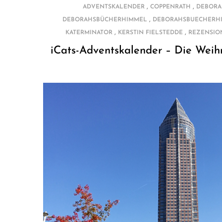
,
,
ADVENTSKALENDER
COPPENRATH
DEBORA
,
DEBORAHSBÜCHERHIMMEL
DEBORAHSBUECHERH
,
,
KATERMINATOR
KERSTIN FIELSTEDDE
REZENSIO
iCats-Adventskalender – Die Weih