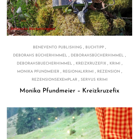
,
,
BENEVENTO PUBLISHING
BUCHTIPP
,
,
DEBORAHS BÜCHERHIMMEL
DEBORAHSBÜCHERHIMMEL
,
,
,
DEBORAHSBUECHERHIMMEL
KREIZKRUZEFIX
KRIMI
,
,
,
MONIKA PFUNDMEIER
REGIONALKRIMI
REZENSION
,
REZENSIONSEXEMPLAR
SERVUS KRIMI
Monika Pfundmeier – Kreizkruzefix