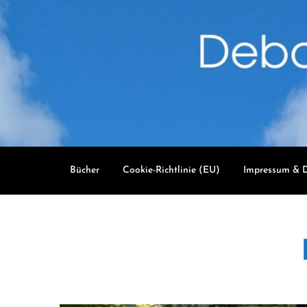
Skip
to
content
Bücher
Cookie-Richtlinie (EU)
Impressum & D