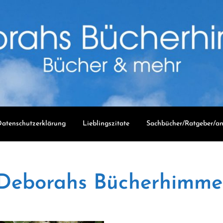
atenschutzerklärung
Lieblingszitate
Sachbücher/Ratgeber/an
Deborahs Bücherhimme