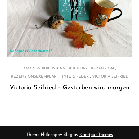
,
,
,
AMAZON PUBLISHING
BUCHTIPP
REZENSION
,
,
REZENSIONSEXEMPLAR
TINTE & FEDER
VICTORIA SEIFRIED
Victoria Seifried – Gestorben wird morgen
Theme Philosophy Blog by
Kantipur Themes