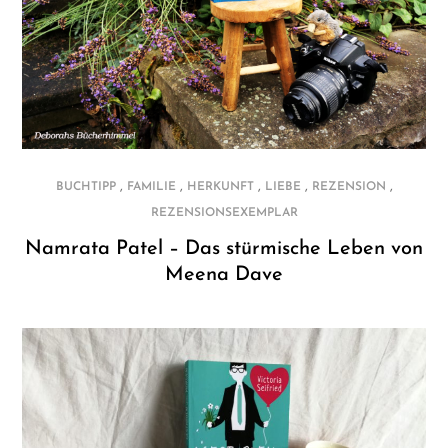
,
,
,
,
,
BUCHTIPP
FAMILIE
HERKUNFT
LIEBE
REZENSION
REZENSIONSEXEMPLAR
Namrata Patel – Das stürmische Leben von
Meena Dave