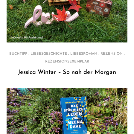
,
,
,
,
BUCHTIPP
LIEBESGESCHICHTE
LIEBESROMAN
REZENSION
REZENSIONSEXEMPLAR
Jessica Winter – So nah der Morgen