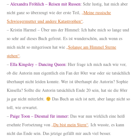
–
Alexandra Fröhlich – Reisen mit Russen:
Sehr lustig, hat mich aber
nicht ganz so überzeugt wie der erste Teil,
„Meine russische
Schwiegermutter und andere Katastrophen“
.
– Kristin Harmel – Über uns der Himmel: Ich habe mich so lange und
so sehr auf dieses Buch gefreut. Es ist wunderschön, auch wenn es
mich nicht so mitgerissen hat wie
„Solange am Himmel Sterne
stehen“
.
–
Ella Kingsley – Dancing Queen:
Hier frage ich mich nach wie vor,
ob die Autorin nun eigentlich ein Fan der 80er war oder sie tatsächlich
überhaupt nicht leiden konnte. Wer ist überhaupt die Autorin? Sophie
Kinsella? Sollte die Autorin tatsächlich Ende 20 sein, hat sie die 80er
ja gar nicht miterlebt.
Das Buch an sich ist nett, aber lange nicht so
toll, wie erwartet.
–
Paige Toon – Diesmal für immer:
Das war nun wirklich eine heiß
ersehnte Fortsetzung von
„Du bist mein Stern“
. Ich wusste, es kann
nicht das Ende sein. Das jetzige gefällt mir auch viel besser.