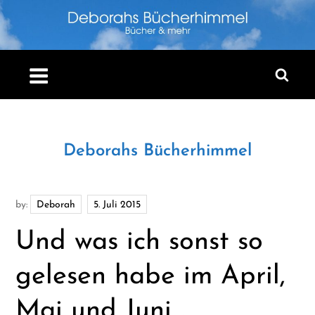
Skip
to
content
Deborahs Bücherhimmel
by:
Deborah
Und was ich sonst so
gelesen habe im April,
Mai und Juni…