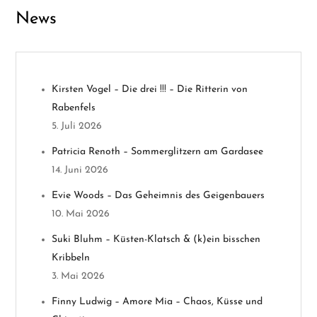
g
News
s
n
Kirsten Vogel – Die drei !!! – Die Ritterin von
a
Rabenfels
v
5. Juli 2026
Patricia Renoth – Sommerglitzern am Gardasee
i
14. Juni 2026
g
Evie Woods – Das Geheimnis des Geigenbauers
10. Mai 2026
a
Suki Bluhm – Küsten-Klatsch & (k)ein bisschen
t
Kribbeln
3. Mai 2026
i
Finny Ludwig – Amore Mia – Chaos, Küsse und