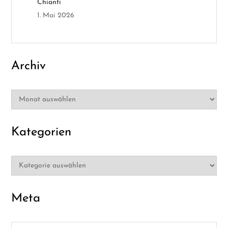
o
Chianti
1. Mai 2026
n
Archiv
Archiv
Kategorien
Kategorien
Meta