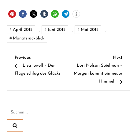
April 2015
,
Juni 2015
,
Mai 2015
,
Monatsrückblick
B
Previous
Next
Previous
Next
Post
Post
Lisa Jewell – Der
Lori Nelson Spielman –
e
Flügelschlag des Glücks
Morgen kommt ein neuer
Himmel
i
t
Suchen
r
nach:
a