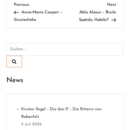
B
Previous
Next
Previous
Next
Post
Post
Anna-Maria Caspari –
Abla Alaoui – Bissle
e
Ginsterhöhe
Spätzle, Habibi?
i
t
Suchen
nach:
r
a
News
g
s
n
Kirsten Vogel – Die drei !!! – Die Ritterin von
Rabenfels
a
5. Juli 2026