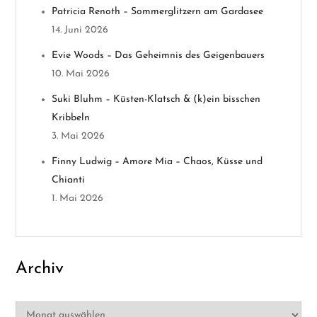
v
Patricia Renoth – Sommerglitzern am Gardasee
14. Juni 2026
i
Evie Woods – Das Geheimnis des Geigenbauers
g
10. Mai 2026
a
Suki Bluhm – Küsten-Klatsch & (k)ein bisschen
Kribbeln
t
3. Mai 2026
i
Finny Ludwig – Amore Mia – Chaos, Küsse und
Chianti
o
1. Mai 2026
n
Archiv
Archiv