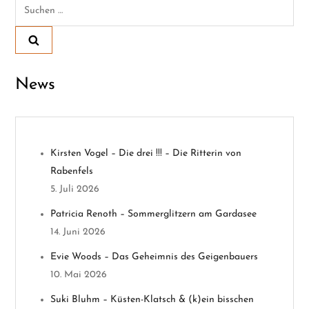
Suchen
r
nach:
a
g
News
s
n
Kirsten Vogel – Die drei !!! – Die Ritterin von
a
Rabenfels
v
5. Juli 2026
Patricia Renoth – Sommerglitzern am Gardasee
i
14. Juni 2026
g
Evie Woods – Das Geheimnis des Geigenbauers
10. Mai 2026
a
Suki Bluhm – Küsten-Klatsch & (k)ein bisschen