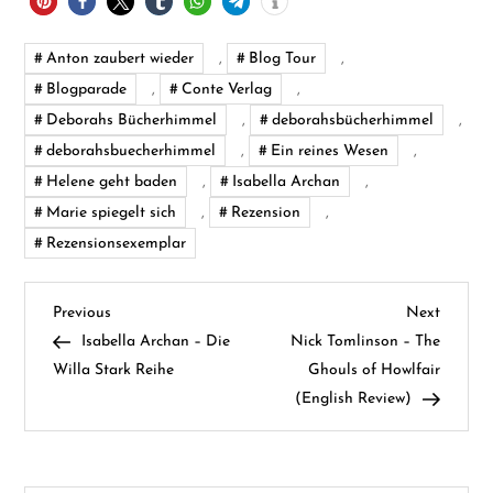
Anton zaubert wieder
,
Blog Tour
,
Blogparade
,
Conte Verlag
,
Deborahs Bücherhimmel
,
deborahsbücherhimmel
,
deborahsbuecherhimmel
,
Ein reines Wesen
,
Helene geht baden
,
Isabella Archan
,
Marie spiegelt sich
,
Rezension
,
Rezensionsexemplar
B
Previous
Next
Previous
Next
Post
Post
Isabella Archan – Die
Nick Tomlinson – The
e
Willa Stark Reihe
Ghouls of Howlfair
(English Review)
i
t