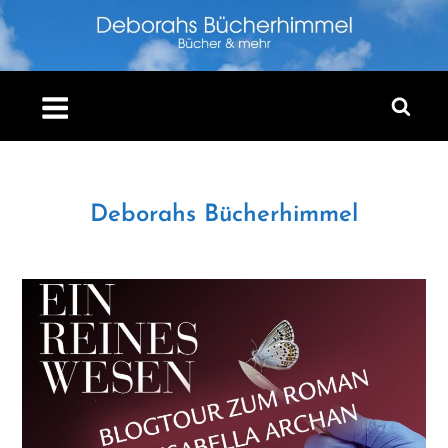
Skip
to
content
Deborahs Bücherhimmel