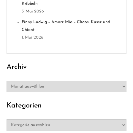
t
Kribbeln
3. Mai 2026
i
Finny Ludwig – Amore Mia – Chaos, Küsse und
o
Chianti
1. Mai 2026
n
Archiv
Archiv
Kategorien
Kategorien