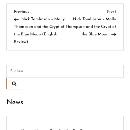
B
Previous
Next
Previous
Next
Post
Post
Nick Tomlinson – Molly
Nick Tomlinson – Molly
e
Thompson and the Crypt of
Thompson and the Crypt of
the Blue Moon (English
the Blue Moon
i
Review)
t
r
Suchen
a
nach:
g
s
News
n
a