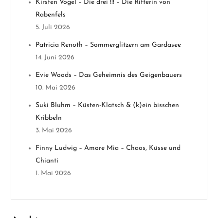
Kirsten Vogel – Die drei !!! – Die Ritterin von
v
Rabenfels
5. Juli 2026
i
Patricia Renoth – Sommerglitzern am Gardasee
g
14. Juni 2026
Evie Woods – Das Geheimnis des Geigenbauers
a
10. Mai 2026
t
Suki Bluhm – Küsten-Klatsch & (k)ein bisschen
Kribbeln
i
3. Mai 2026
o
Finny Ludwig – Amore Mia – Chaos, Küsse und
Chianti
n
1. Mai 2026