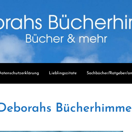
atenschutzerklärung
Lieblingszitate
Sachbücher/Ratgeber/an
Deborahs Bücherhimme