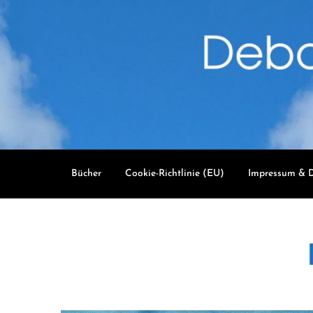
Skip
to
content
Bücher
Cookie-Richtlinie (EU)
Impressum & D