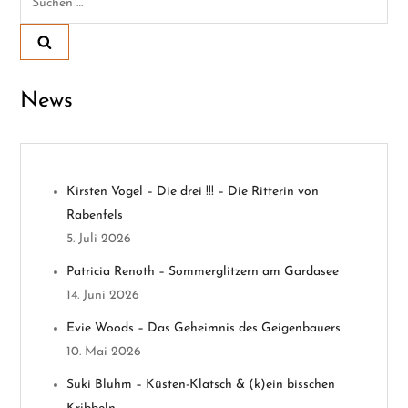
r
nach:
a
g
News
s
n
Kirsten Vogel – Die drei !!! – Die Ritterin von
a
Rabenfels
v
5. Juli 2026
Patricia Renoth – Sommerglitzern am Gardasee
i
14. Juni 2026
g
Evie Woods – Das Geheimnis des Geigenbauers
10. Mai 2026
a
Suki Bluhm – Küsten-Klatsch & (k)ein bisschen