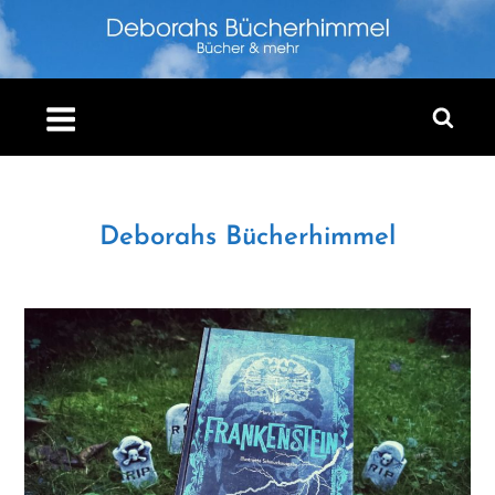
Skip
to
content
Deborahs Bücherhimmel