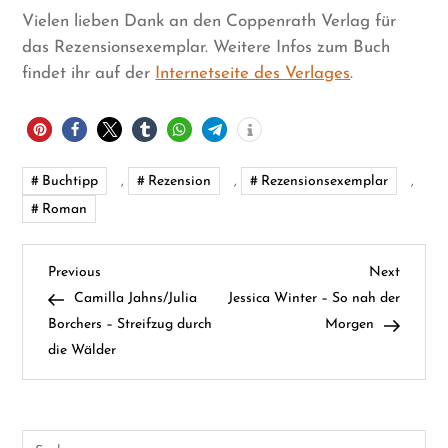
Vielen lieben Dank an den Coppenrath Verlag für
das Rezensionsexemplar. Weitere Infos zum Buch
findet ihr auf der
Internetseite des Verlages
.
Buchtipp
,
Rezension
,
Rezensionsexemplar
,
Roman
B
Previous
Next
Previous
Next
Post
Post
Camilla Jahns/Julia
Jessica Winter – So nah der
e
Borchers – Streifzug durch
Morgen
die Wälder
i
t
Suchen