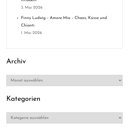
t
Kribbeln
3. Mai 2026
i
Finny Ludwig – Amore Mia – Chaos, Küsse und
o
Chianti
1. Mai 2026
n
Archiv
Archiv
Kategorien
Kategorien