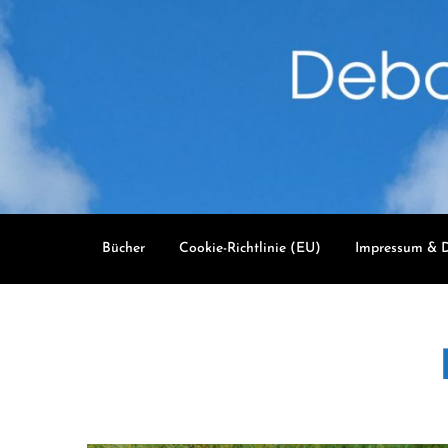
Skip
to
content
Bücher
Cookie-Richtlinie (EU)
Impressum & D