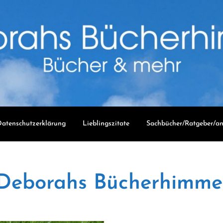
atenschutzerklärung
Lieblingszitate
Sachbücher/Ratgeber/an
Deborahs Bücherhimme