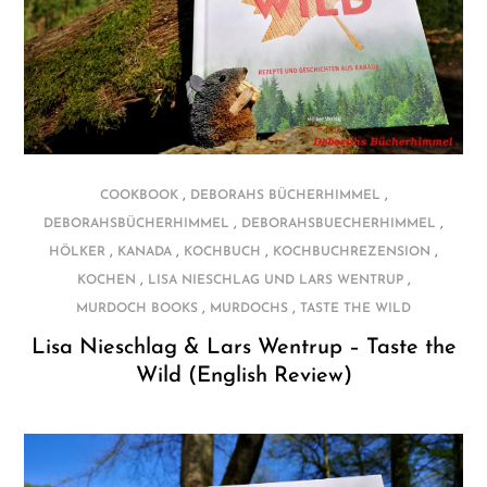
,
,
COOKBOOK
DEBORAHS BÜCHERHIMMEL
,
,
DEBORAHSBÜCHERHIMMEL
DEBORAHSBUECHERHIMMEL
,
,
,
,
HÖLKER
KANADA
KOCHBUCH
KOCHBUCHREZENSION
,
,
KOCHEN
LISA NIESCHLAG UND LARS WENTRUP
,
,
MURDOCH BOOKS
MURDOCHS
TASTE THE WILD
Lisa Nieschlag & Lars Wentrup – Taste the
Wild (English Review)