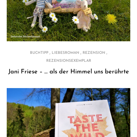
,
,
,
BUCHTIPP
LIEBESROMAN
REZENSION
REZENSIONSEXEMPLAR
Jani Friese – … als der Himmel uns berührte