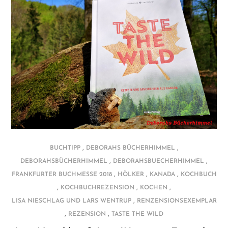
,
,
BUCHTIPP
DEBORAHS BÜCHERHIMMEL
,
,
DEBORAHSBÜCHERHIMMEL
DEBORAHSBUECHERHIMMEL
,
,
,
FRANKFURTER BUCHMESSE 2018
HÖLKER
KANADA
KOCHBUCH
,
,
,
KOCHBUCHREZENSION
KOCHEN
,
LISA NIESCHLAG UND LARS WENTRUP
RENZENSIONSEXEMPLAR
,
,
REZENSION
TASTE THE WILD