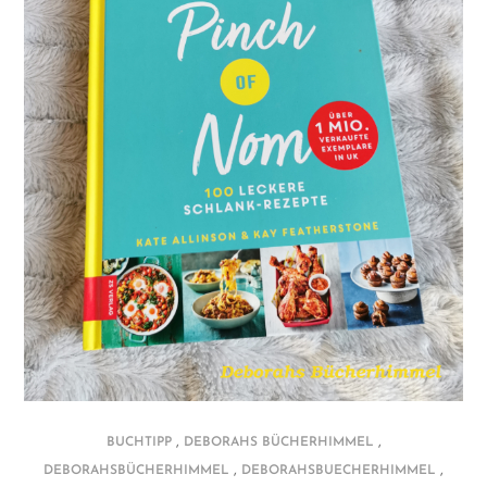
,
,
BUCHTIPP
DEBORAHS BÜCHERHIMMEL
,
,
DEBORAHSBÜCHERHIMMEL
DEBORAHSBUECHERHIMMEL