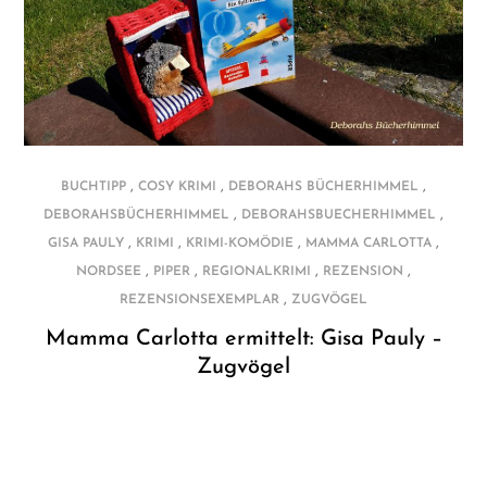
,
,
,
BUCHTIPP
COSY KRIMI
DEBORAHS BÜCHERHIMMEL
,
,
DEBORAHSBÜCHERHIMMEL
DEBORAHSBUECHERHIMMEL
,
,
,
,
GISA PAULY
KRIMI
KRIMI-KOMÖDIE
MAMMA CARLOTTA
,
,
,
,
NORDSEE
PIPER
REGIONALKRIMI
REZENSION
,
REZENSIONSEXEMPLAR
ZUGVÖGEL
Mamma Carlotta ermittelt: Gisa Pauly –
Zugvögel