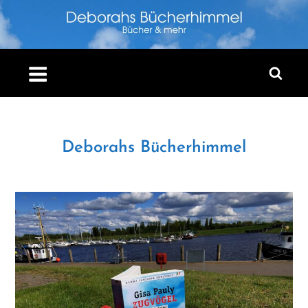
Skip
to
content
Deborahs Bücherhimmel