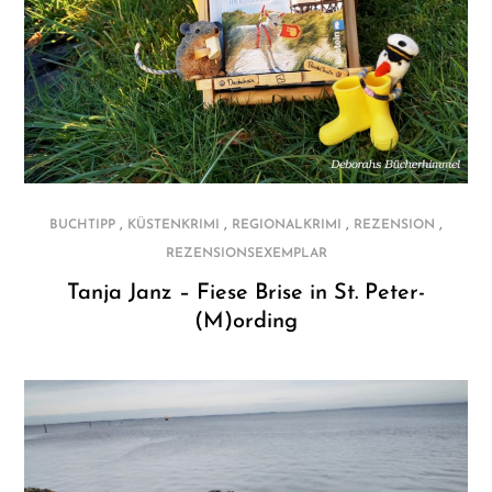
,
,
,
,
BUCHTIPP
KÜSTENKRIMI
REGIONALKRIMI
REZENSION
REZENSIONSEXEMPLAR
Tanja Janz – Fiese Brise in St. Peter-
(M)ording