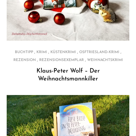
,
,
,
,
BUCHTIPP
KRIMI
KÜSTENKRIMI
OSFTRIESLAND-KRIMI
,
,
REZENSION
REZENSIONSEXEMPLAR
WEIHNACHTSKRIMI
Klaus-Peter Wolf – Der
Weihnachtsmannkiller