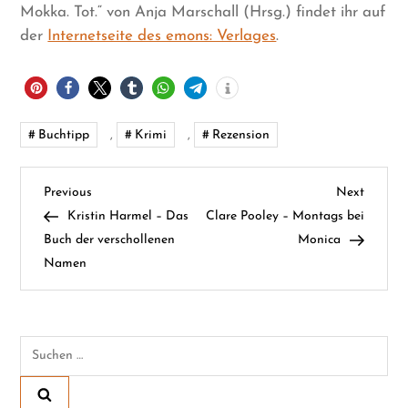
Mokka. Tot.“ von Anja Marschall (Hrsg.) findet ihr auf
der
Internetseite des emons: Verlages
.
Buchtipp
,
Krimi
,
Rezension
B
Previous
Next
Previous
Next
Post
Post
Kristin Harmel – Das
Clare Pooley – Montags bei
e
Buch der verschollenen
Monica
Namen
i
t
Suchen
r
nach:
a