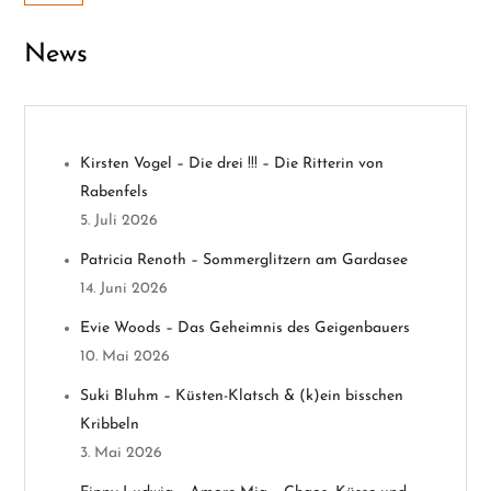
g
News
s
n
Kirsten Vogel – Die drei !!! – Die Ritterin von
a
Rabenfels
v
5. Juli 2026
Patricia Renoth – Sommerglitzern am Gardasee
i
14. Juni 2026
g
Evie Woods – Das Geheimnis des Geigenbauers
10. Mai 2026
a
Suki Bluhm – Küsten-Klatsch & (k)ein bisschen
t
Kribbeln
3. Mai 2026
i