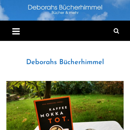
Skip
to
content
Deborahs Bücherhimmel