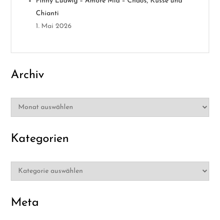
Finny Ludwig – Amore Mia – Chaos, Küsse und
o
Chianti
1. Mai 2026
n
Archiv
Archiv
Kategorien
Kategorien
Meta