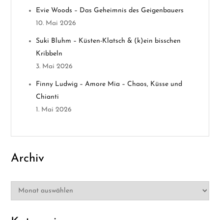
g
Evie Woods – Das Geheimnis des Geigenbauers
10. Mai 2026
a
Suki Bluhm – Küsten-Klatsch & (k)ein bisschen
t
Kribbeln
3. Mai 2026
i
Finny Ludwig – Amore Mia – Chaos, Küsse und
o
Chianti
1. Mai 2026
n
Archiv
Archiv