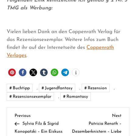
Folgenden Link kennzeichne ich gemäß § 2 Nr. 5
TMG als Werbung:
Vielen lieben Dank an den Coppenrath Verlag für
das Rezensionsexemplar. Weitere Infos zum Buch
findet ihr auf der Internetseite des
Coppenrath
Verlages
.
Buchtipp
,
Jugendfantasy
,
Rezension
,
Rezensionsexemplar
,
Romantasy
B
Previous
Next
Previous
Next
Post
Post
Sylvia Filz & Sigrid
Patricia Renoth –
e
Konopatzki – Ein Eiskuss
Dezemberknistern – Liebe