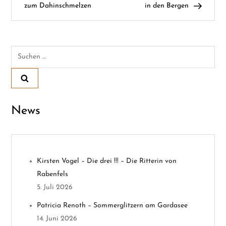
zum Dahinschmelzen
in den Bergen
i
t
Suchen
r
nach:
a
g
News
s
n
Kirsten Vogel – Die drei !!! – Die Ritterin von
a
Rabenfels
v
5. Juli 2026
Patricia Renoth – Sommerglitzern am Gardasee
i
14. Juni 2026