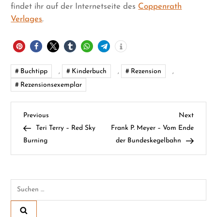
findet ihr auf der Internetseite des
Coppenrath
Verlages
.
Buchtipp
,
Kinderbuch
,
Rezension
,
Rezensionsexemplar
B
Previous
Next
Previous
Next
Post
Post
Teri Terry – Red Sky
Frank P. Meyer – Vom Ende
e
Burning
der Bundeskegelbahn
i
t
Suchen
nach:
r