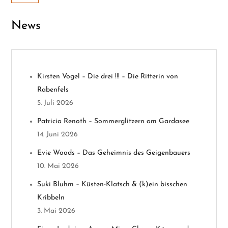
a
News
g
s
n
Kirsten Vogel – Die drei !!! – Die Ritterin von
Rabenfels
a
5. Juli 2026
v
Patricia Renoth – Sommerglitzern am Gardasee
14. Juni 2026
i
Evie Woods – Das Geheimnis des Geigenbauers
g
10. Mai 2026
a
Suki Bluhm – Küsten-Klatsch & (k)ein bisschen
Kribbeln
t
3. Mai 2026