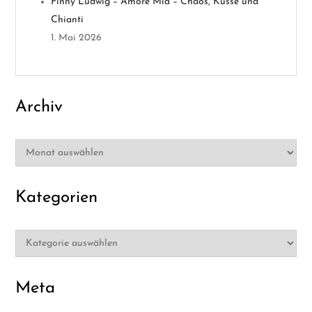
i
Finny Ludwig – Amore Mia – Chaos, Küsse und
Chianti
o
1. Mai 2026
n
Archiv
Archiv
Kategorien
Kategorien
Meta