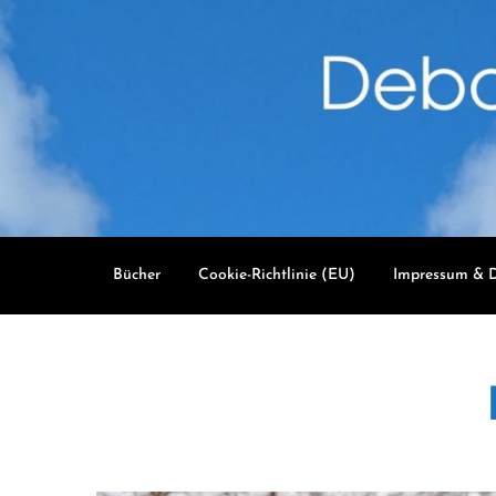
Skip
to
content
Bücher
Cookie-Richtlinie (EU)
Impressum & D