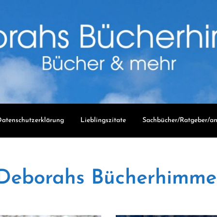
atenschutzerklärung
Lieblingszitate
Sachbücher/Ratgeber/an
Deborahs Bücherhimme