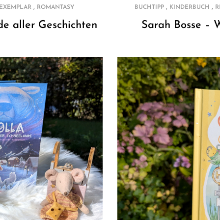
,
,
,
BUCHTIPP
KINDERBUCH
R
EXEMPLAR
ROMANTASY
Sarah Bosse – W
de aller Geschichten