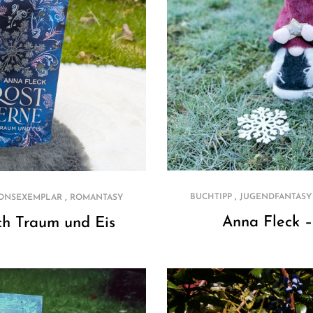
,
,
BUCHTIPP
JUGENDFANTASY
ONSEXEMPLAR
ROMANTASY
Anna Fleck –
ch Traum und Eis