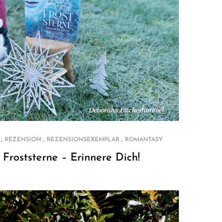
,
,
,
REZENSION
REZENSIONSEXEMPLAR
ROMANTASY
 Froststerne – Erinnere Dich!