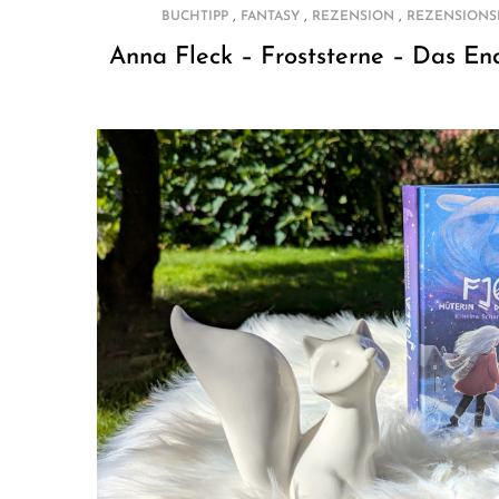
,
,
,
BUCHTIPP
FANTASY
REZENSION
REZENSIONS
Anna Fleck – Froststerne – Das En