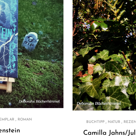
,
EMPLAR
ROMAN
,
,
BUCHTIPP
NATUR
REZE
enstein
Camilla Jahns/Jul