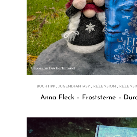
,
,
,
BUCHTIPP
JUGENDFANTASY
REZENSION
REZENSI
Anna Fleck – Froststerne – Dur