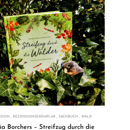
,
,
,
NSION
REZENSIONSEXEMPLAR
SACHBUCH
WALD
ia Borchers – Streifzug durch die