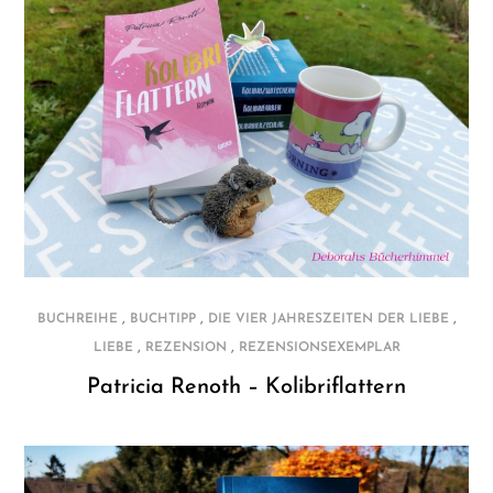
,
,
,
BUCHREIHE
BUCHTIPP
DIE VIER JAHRESZEITEN DER LIEBE
,
,
LIEBE
REZENSION
REZENSIONSEXEMPLAR
Patricia Renoth – Kolibriflattern