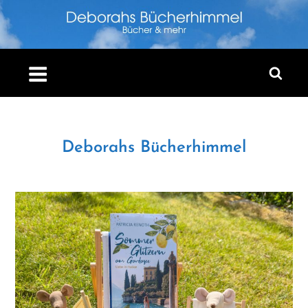
Skip
to
content
Deborahs Bücherhimmel