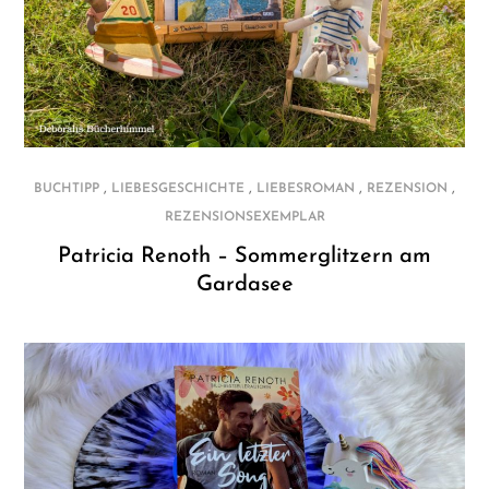
,
,
,
,
BUCHTIPP
LIEBESGESCHICHTE
LIEBESROMAN
REZENSION
REZENSIONSEXEMPLAR
Patricia Renoth – Sommerglitzern am
Gardasee