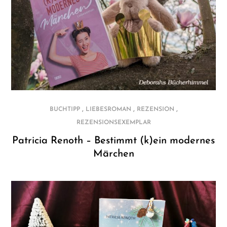
,
,
,
BUCHTIPP
LIEBESROMAN
REZENSION
REZENSIONSEXEMPLAR
Patricia Renoth – Bestimmt (k)ein modernes
Märchen