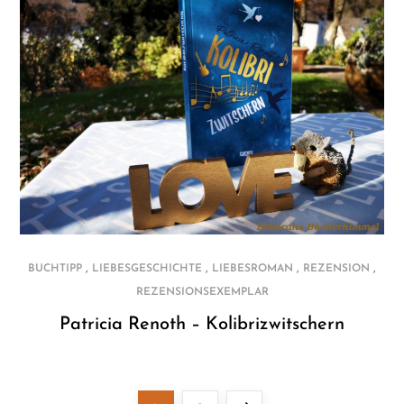
,
,
,
,
BUCHTIPP
LIEBESGESCHICHTE
LIEBESROMAN
REZENSION
REZENSIONSEXEMPLAR
Patricia Renoth – Kolibrizwitschern