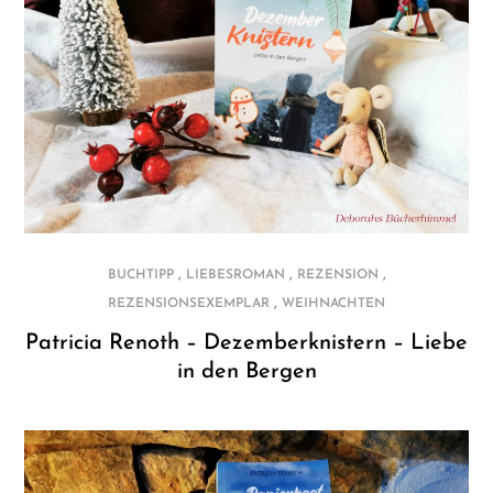
,
,
,
BUCHTIPP
LIEBESROMAN
REZENSION
,
REZENSIONSEXEMPLAR
WEIHNACHTEN
Patricia Renoth – Dezemberknistern – Liebe
in den Bergen