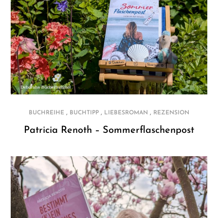
,
,
,
BUCHREIHE
BUCHTIPP
LIEBESROMAN
REZENSION
Patricia Renoth – Sommerflaschenpost