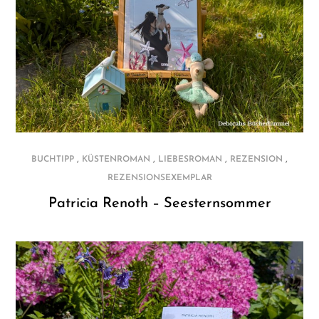
,
,
,
,
BUCHTIPP
KÜSTENROMAN
LIEBESROMAN
REZENSION
REZENSIONSEXEMPLAR
Patricia Renoth – Seesternsommer