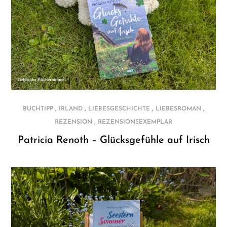
,
,
,
,
BUCHTIPP
IRLAND
LIEBESGESCHICHTE
LIEBESROMAN
,
REZENSION
REZENSIONSEXEMPLAR
Patricia Renoth – Glücksgefühle auf Irisch