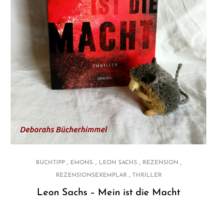
,
,
,
,
BUCHTIPP
EMONS:
LEON SACHS
REZENSION
,
REZENSIONSEXEMPLAR
THRILLER
Leon Sachs – Mein ist die Macht