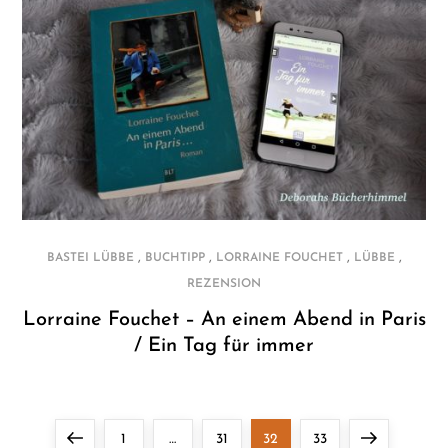
,
,
,
,
BASTEI LÜBBE
BUCHTIPP
LORRAINE FOUCHET
LÜBBE
REZENSION
Lorraine Fouchet – An einem Abend in Paris
/ Ein Tag für immer
S
Previous
Page
Page
Page
Page
Next
1
…
31
32
33