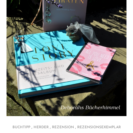
,
,
,
BUCHTIPP
HERDER
REZENSION
REZENSIONSEXEMPLAR