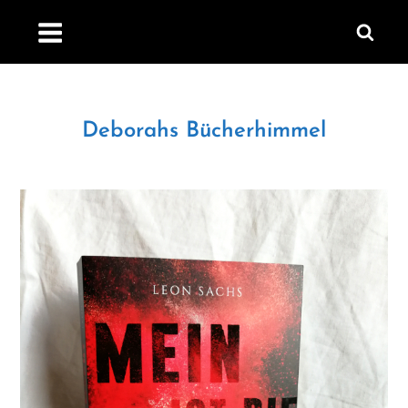
Skip
to
content
Deborahs Bücherhimmel