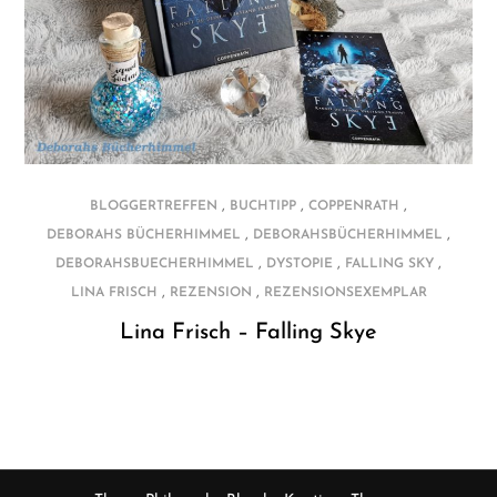
,
,
,
BLOGGERTREFFEN
BUCHTIPP
COPPENRATH
,
,
DEBORAHS BÜCHERHIMMEL
DEBORAHSBÜCHERHIMMEL
,
,
,
DEBORAHSBUECHERHIMMEL
DYSTOPIE
FALLING SKY
,
,
LINA FRISCH
REZENSION
REZENSIONSEXEMPLAR
Lina Frisch – Falling Skye