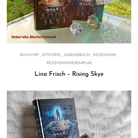
,
,
,
,
BUCHTIPP
DYSTOPIE
JUGENDBUCH
REZENSION
REZENSIONSEXEMPLAR
Lina Frisch – Rising Skye