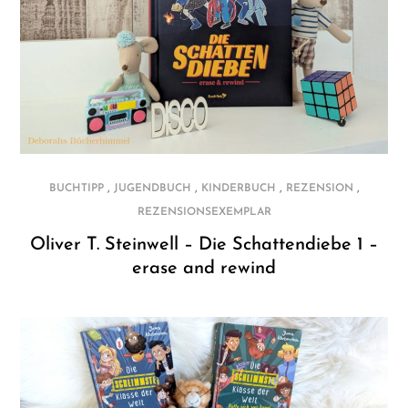
,
,
,
,
BUCHTIPP
JUGENDBUCH
KINDERBUCH
REZENSION
REZENSIONSEXEMPLAR
Oliver T. Steinwell – Die Schattendiebe 1 –
erase and rewind