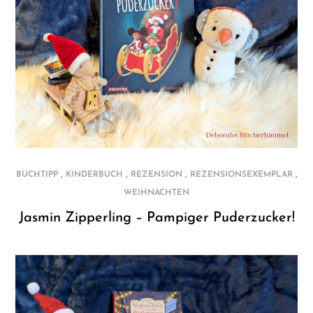
,
,
,
,
BUCHTIPP
KINDERBUCH
REZENSION
REZENSIONSEXEMPLAR
WEIHNACHTEN
Jasmin Zipperling – Pampiger Puderzucker!