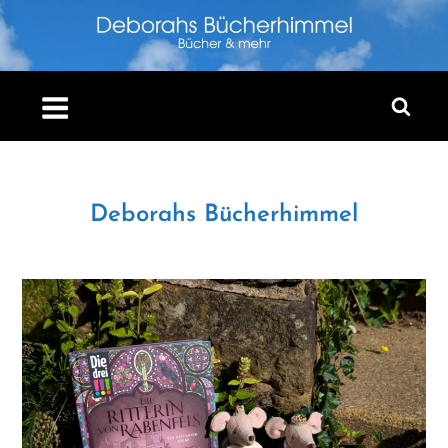
Skip
to
content
Deborahs Bücherhimmel