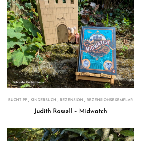
,
,
,
BUCHTIPP
KINDERBUCH
REZENSION
REZENSIONSEXEMPLAR
Judith Rossell – Midwatch