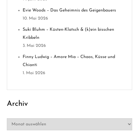
g
Evie Woods – Das Geheimnis des Geigenbauers
10. Mai 2026
a
Suki Bluhm – Küsten-Klatsch & (k)ein bisschen
t
Kribbeln
3. Mai 2026
i
Finny Ludwig – Amore Mia – Chaos, Küsse und
o
Chianti
1. Mai 2026
n
Archiv
Archiv