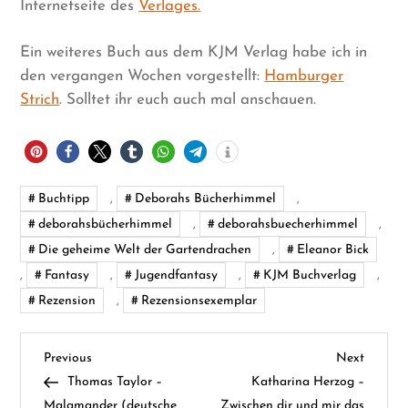
Internetseite des
Verlages.
Ein weiteres Buch aus dem KJM Verlag habe ich in
den vergangen Wochen vorgestellt:
Hamburger
Strich
. Solltet ihr euch auch mal anschauen.
Buchtipp
,
Deborahs Bücherhimmel
,
deborahsbücherhimmel
,
deborahsbuecherhimmel
,
Die geheime Welt der Gartendrachen
,
Eleanor Bick
,
Fantasy
,
Jugendfantasy
,
KJM Buchverlag
,
Rezension
,
Rezensionsexemplar
B
Previous
Next
Previous
Next
Post
Post
Thomas Taylor –
Katharina Herzog –
e
Malamander (deutsche
Zwischen dir und mir das