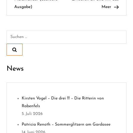
Ausgabe)
Meer
i
t
Suchen
r
nach:
a
g
News
s
n
Kirsten Vogel – Die drei !!! – Die Ritterin von
a
Rabenfels
v
5. Juli 2026
Patricia Renoth – Sommerglitzern am Gardasee
i
14. Juni 2026