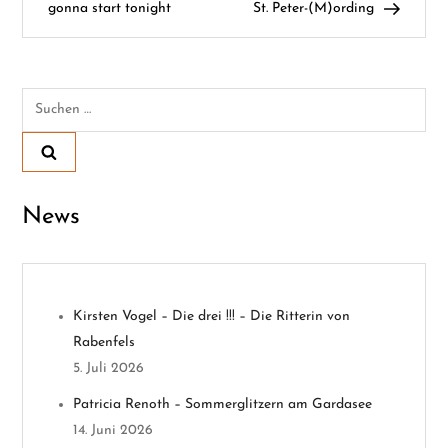
e
gonna start tonight
St. Peter-(M)ording
i
t
Suchen
nach:
r
a
News
g
s
n
Kirsten Vogel – Die drei !!! – Die Ritterin von
Rabenfels
a
5. Juli 2026
v
Patricia Renoth – Sommerglitzern am Gardasee
14. Juni 2026