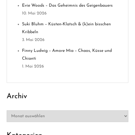
i
Evie Woods – Das Geheimnis des Geigenbauers
g
10. Mai 2026
a
Suki Bluhm – Küsten-Klatsch & (k)ein bisschen
Kribbeln
t
3. Mai 2026
i
Finny Ludwig – Amore Mia – Chaos, Küsse und
Chianti
o
1. Mai 2026
n
Archiv
Archiv