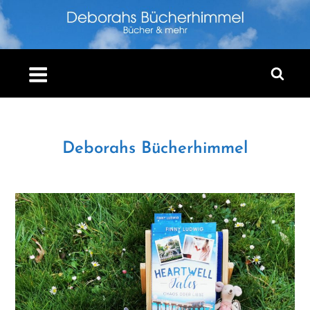
Skip
to
content
Deborahs Bücherhimmel