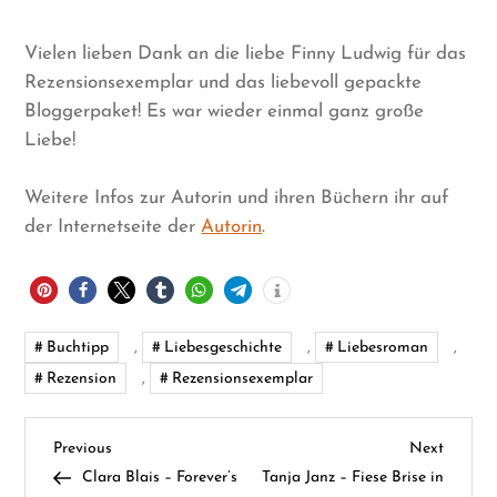
Vielen lieben Dank an die liebe Finny Ludwig für das
Rezensionsexemplar und das liebevoll gepackte
Bloggerpaket! Es war wieder einmal ganz große
Liebe!
Weitere Infos zur Autorin und ihren Büchern ihr auf
der Internetseite der
Autorin
.
Buchtipp
,
Liebesgeschichte
,
Liebesroman
,
Rezension
,
Rezensionsexemplar
B
Previous
Next
Previous
Next
Post
Post
Clara Blais – Forever’s
Tanja Janz – Fiese Brise in