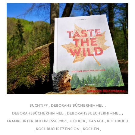
,
,
BUCHTIPP
DEBORAHS BÜCHERHIMMEL
,
,
DEBORAHSBÜCHERHIMMEL
DEBORAHSBUECHERHIMMEL
,
,
,
FRANKFURTER BUCHMESSE 2018
HÖLKER
KANADA
KOCHBUCH
,
,
,
KOCHBUCHREZENSION
KOCHEN