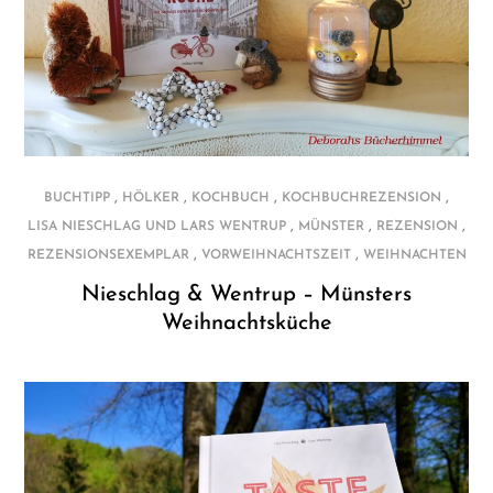
,
,
,
,
BUCHTIPP
HÖLKER
KOCHBUCH
KOCHBUCHREZENSION
,
,
,
LISA NIESCHLAG UND LARS WENTRUP
MÜNSTER
REZENSION
,
,
REZENSIONSEXEMPLAR
VORWEIHNACHTSZEIT
WEIHNACHTEN
Nieschlag & Wentrup – Münsters
Weihnachtsküche