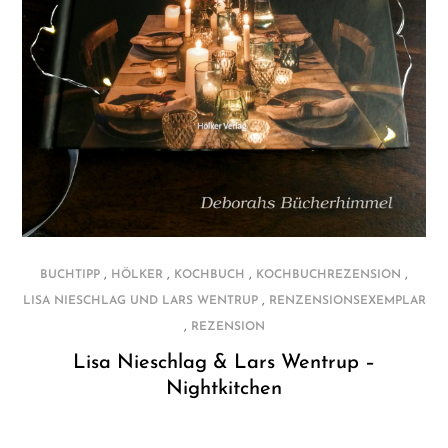
,
,
,
,
BUCHTIPP
HÖLKER
KOCHBUCH
KOCHBUCHREZENSION
,
LISA NIESCHLAG UND LARS WENTRUP
RENZENSIONSEXEMPLAR
,
REZENSION
Lisa Nieschlag & Lars Wentrup –
Nightkitchen