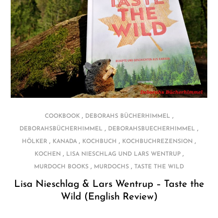
,
,
COOKBOOK
DEBORAHS BÜCHERHIMMEL
,
,
DEBORAHSBÜCHERHIMMEL
DEBORAHSBUECHERHIMMEL
,
,
,
,
HÖLKER
KANADA
KOCHBUCH
KOCHBUCHREZENSION
,
,
KOCHEN
LISA NIESCHLAG UND LARS WENTRUP
,
,
MURDOCH BOOKS
MURDOCHS
TASTE THE WILD
Lisa Nieschlag & Lars Wentrup – Taste the
Wild (English Review)