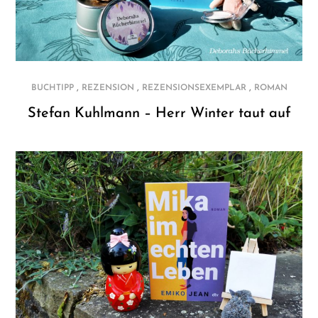
,
,
,
BUCHTIPP
REZENSION
REZENSIONSEXEMPLAR
ROMAN
Stefan Kuhlmann – Herr Winter taut auf