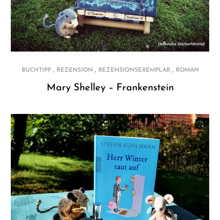
,
,
,
BUCHTIPP
REZENSION
REZENSIONSEXEMPLAR
ROMAN
Mary Shelley – Frankenstein