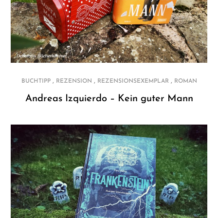
,
,
,
BUCHTIPP
REZENSION
REZENSIONSEXEMPLAR
ROMAN
Andreas Izquierdo – Kein guter Mann