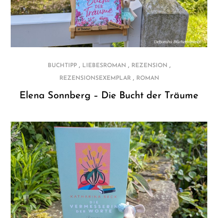
,
,
,
BUCHTIPP
LIEBESROMAN
REZENSION
,
REZENSIONSEXEMPLAR
ROMAN
Elena Sonnberg – Die Bucht der Träume