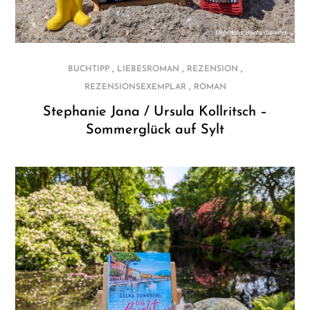
,
,
,
BUCHTIPP
LIEBESROMAN
REZENSION
,
REZENSIONSEXEMPLAR
ROMAN
Stephanie Jana / Ursula Kollritsch –
Sommerglück auf Sylt