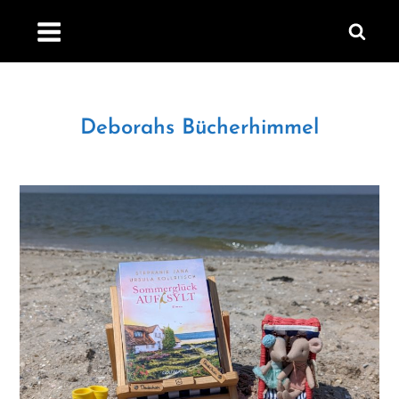
Skip
to
content
Deborahs Bücherhimmel