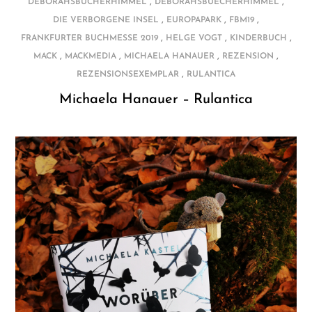
,
,
DEBORAHSBÜCHERHIMMEL
DEBORAHSBUECHERHIMMEL
,
,
,
DIE VERBORGENE INSEL
EUROPAPARK
FBM19
,
,
,
FRANKFURTER BUCHMESSE 2019
HELGE VOGT
KINDERBUCH
,
,
,
,
MACK
MACKMEDIA
MICHAELA HANAUER
REZENSION
,
REZENSIONSEXEMPLAR
RULANTICA
Michaela Hanauer – Rulantica