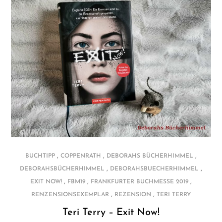
,
,
,
BUCHTIPP
COPPENRATH
DEBORAHS BÜCHERHIMMEL
,
,
DEBORAHSBÜCHERHIMMEL
DEBORAHSBUECHERHIMMEL
,
,
,
EXIT NOW!
FBM19
FRANKFURTER BUCHMESSE 2019
,
,
RENZENSIONSEXEMPLAR
REZENSION
TERI TERRY
Teri Terry – Exit Now!