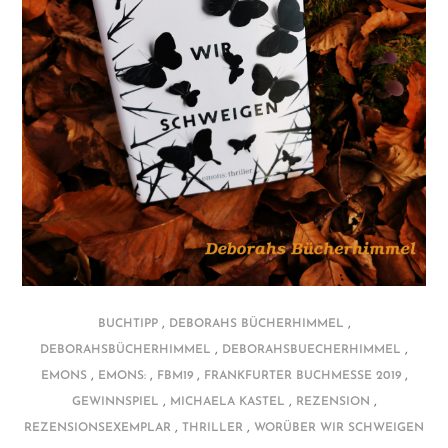
,
,
BUCHTIPP
DEBORAHS BÜCHERHIMMEL
,
,
DEBORAHSBÜCHERHIMMEL
DEBORAHSBUECHERHIMMEL
,
,
,
,
EMONS
EMONS:
FBM19
FRANKFURTER BUCHMESSE 2019
,
,
,
GEWINNSPIEL
MICHAELA KASTEL
REZENSION
,
,
REZENSIONSEXEMPLAR
THRILLER
WORÜBER WIR SCHWEIGEN