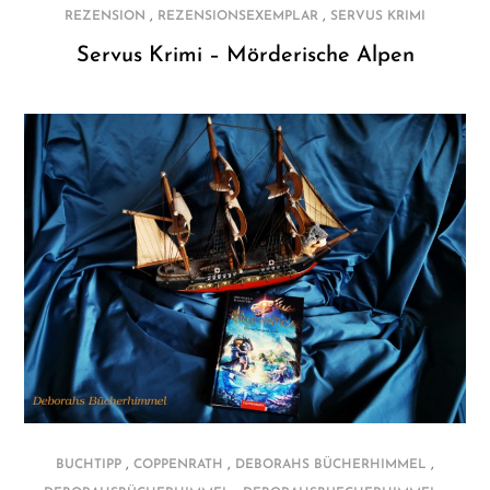
,
,
REZENSION
REZENSIONSEXEMPLAR
SERVUS KRIMI
Servus Krimi – Mörderische Alpen
,
,
,
BUCHTIPP
COPPENRATH
DEBORAHS BÜCHERHIMMEL