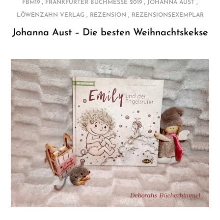
,
,
,
FBM19
FRANKFURTER BUCHMESSE 2019
JOHANNA AUST
,
,
LÖWENZAHN VERLAG
REZENSION
REZENSIONSEXEMPLAR
Johanna Aust – Die besten Weihnachtskekse