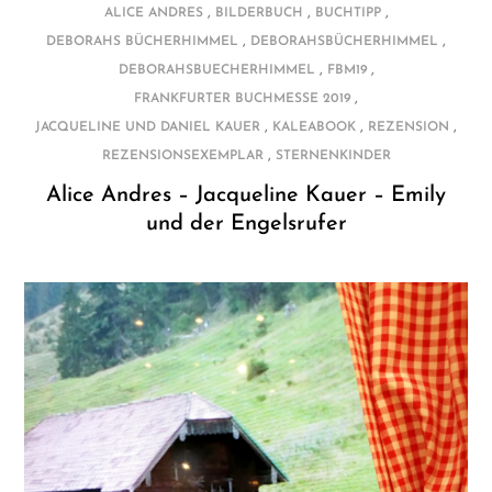
,
,
,
ALICE ANDRES
BILDERBUCH
BUCHTIPP
,
,
DEBORAHS BÜCHERHIMMEL
DEBORAHSBÜCHERHIMMEL
,
,
DEBORAHSBUECHERHIMMEL
FBM19
,
FRANKFURTER BUCHMESSE 2019
,
,
,
JACQUELINE UND DANIEL KAUER
KALEABOOK
REZENSION
,
REZENSIONSEXEMPLAR
STERNENKINDER
Alice Andres – Jacqueline Kauer – Emily
und der Engelsrufer