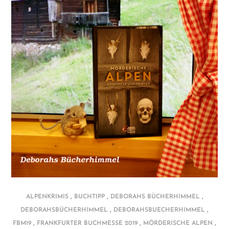
,
,
,
ALPENKRIMIS
BUCHTIPP
DEBORAHS BÜCHERHIMMEL
,
,
DEBORAHSBÜCHERHIMMEL
DEBORAHSBUECHERHIMMEL
,
,
,
FBM19
FRANKFURTER BUCHMESSE 2019
MÖRDERISCHE ALPEN